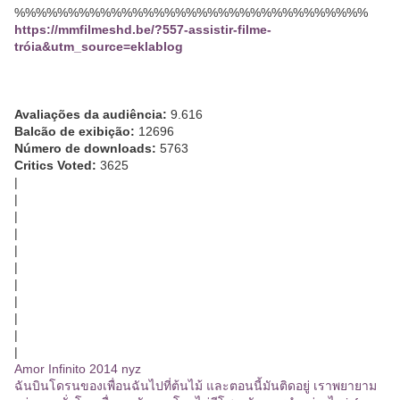
%%%%%%%%%%%%%%%%%%%%%%%%%%%%%%%%%
https://mmfilmeshd.be/?557-assistir-filme-
tróia&utm_source=eklablog
Avaliações da audiência:
9.616
Balcão de exibição:
12696
Número de downloads:
5763
Critics Voted:
3625
|
|
|
|
|
|
|
|
|
|
|
Amor Infinito 2014 nyz
ฉันบินโดรนของเพื่อนฉันไปที่ต้นไม้ และตอนนี้มันติดอยู่ เราพยายาม