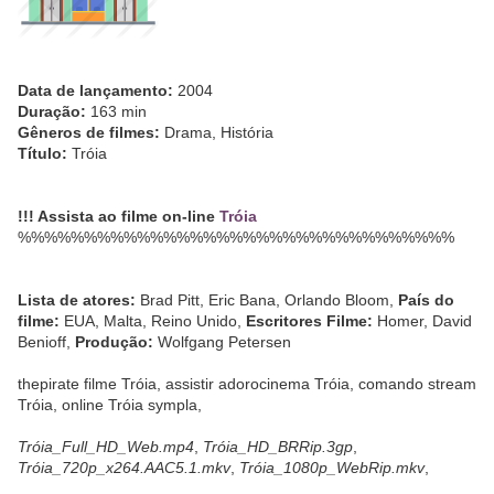
Data de lançamento:
2004
Duração:
163 min
Gêneros de filmes:
Drama, História
Título:
Tróia
!!! Assista ao filme on-line
Tróia
%%%%%%%%%%%%%%%%%%%%%%%%%%%%%%%%%
Lista de atores:
Brad Pitt, Eric Bana, Orlando Bloom,
País do
filme:
EUA, Malta, Reino Unido,
Escritores Filme:
Homer, David
Benioff,
Produção:
Wolfgang Petersen
thepirate filme Tróia, assistir adorocinema Tróia, comando stream
Tróia, online Tróia sympla,
Tróia_Full_HD_Web.mp4
,
Tróia_HD_BRRip.3gp
,
Tróia_720p_x264.AAC5.1.mkv
,
Tróia_1080p_WebRip.mkv
,