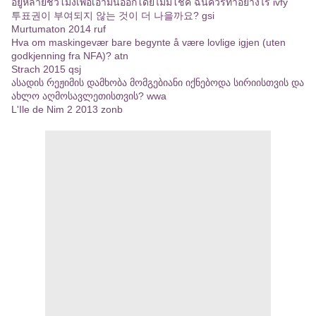
อยู่หลายชั่วโมงเพื่อเอามันออกโดยไม่มีโชค ฉันควรทำอย่างไร ivfy
투표권이 부여되지 않는 것이 더 나을까요? gsi
Murtumaton 2014 ruf
Hva om maskingevær bare begynte å være lovlige igjen (uten
godkjenning fra NFA)? atn
Strach 2015 qsj
ასადის რეჟიმის დამხობა მომგებიანი იქნებოდა სირიისთვის და
ახლო აღმოსავლეთისთვის? wwa
L'Ile de Nim 2 2013 zonb