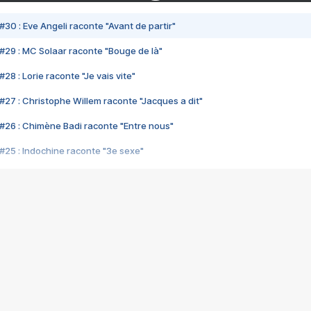
#30 : Eve Angeli raconte "Avant de partir"
#29 : MC Solaar raconte "Bouge de là"
28 : Lorie raconte "Je vais vite"
#27 : Christophe Willem raconte "Jacques a dit"
#26 : Chimène Badi raconte "Entre nous"
#25 : Indochine raconte "3e sexe"
#24 : Zaho raconte "C'est chelou"
#23 : Patrick Bruel raconte "Au café des délices"
#22 : Kyo raconte "Le chemin"
#21 : Nolwenn Leroy raconte "Cassé"
#20 : Patrick Hernandez raconte "Born to be alive"
#19 : Lorie raconte "Près de moi"