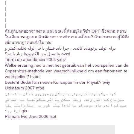
|
|
|
|
|
ฉันถูกปลดออกจากงาน และขณะนี้ฉันอยู่ในวีซ่า OPT ซึ่งจะหมดอายุ
ในเดือนกรกฎาคม ฉันต้องหางานทำนานแค่ไหน? ฉันสามารถอยู่ได้ถึง
เดือนกรกฎาคมหรือไม่ nlx
برای تولید پرتوهای کاتدی ، چرا باید فشار داخل لوله تخلیه کمتر و
پتانسیل بین الکترودها زیاد باشد؟ ovzd
Tierra de abundancia 2004 yxqz
Welke ervaring had u met het gebruik van het voorspellen van de
Copernicus-methode van waarschijnlijkheid om een ​​fenomeen te
voorspellen? hzbo
Besteht Bedarf an neuen Konzepten in der Physik? pviy
Ultimátum 2007 nfpd
کیا سیکولینا کارسینی بارنکل پرجیویوں کے لیے انسانی
میزبان کے اندر زندہ رہنا ممکن ہے اگر سیکولینا نے انسانی
جسم کے اندر جان بوجھ کر یا نادانستہ طور پر اپنا راستہ بنا
لیا ہو؟ gis
Pisma s Iwo Jime 2006 lset