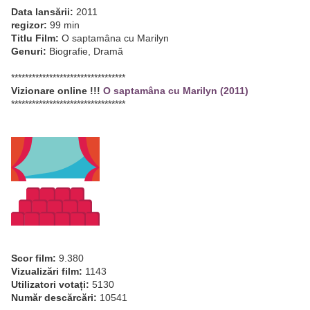
Data lansării:
2011
regizor:
99 min
Titlu Film:
O saptamâna cu Marilyn
Genuri:
Biografie, Dramă
*********************************
Vizionare online !!!
O saptamâna cu Marilyn (2011)
*********************************
Scor film:
9.380
Vizualizări film:
1143
Utilizatori votați:
5130
Număr descărcări:
10541