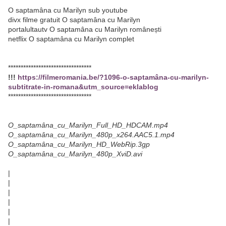
O saptamâna cu Marilyn sub youtube
divx filme gratuit O saptamâna cu Marilyn
portalultautv O saptamâna cu Marilyn românești
netflix O saptamâna cu Marilyn complet
*********************************
!!!
https://filmeromania.be/?1096-o-saptamâna-cu-marilyn-
subtitrate-in-romana&utm_source=eklablog
*********************************
O_saptamâna_cu_Marilyn_Full_HD_HDCAM.mp4
O_saptamâna_cu_Marilyn_480p_x264.AAC5.1.mp4
O_saptamâna_cu_Marilyn_HD_WebRip.3gp
O_saptamâna_cu_Marilyn_480p_XviD.avi
|
|
|
|
|
|