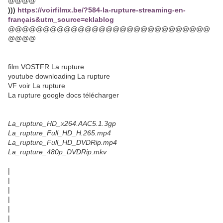
@@@@
)))
https://voirfilmx.be/?584-la-rupture-streaming-en-
français&utm_source=eklablog
@@@@@@@@@@@@@@@@@@@@@@@@@@@@@
@@@@
film VOSTFR La rupture
youtube downloading La rupture
VF voir La rupture
La rupture google docs télécharger
La_rupture_HD_x264.AAC5.1.3gp
La_rupture_Full_HD_H.265.mp4
La_rupture_Full_HD_DVDRip.mp4
La_rupture_480p_DVDRip.mkv
|
|
|
|
|
|