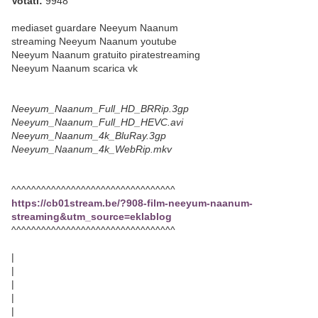
Votati:
9948
mediaset guardare Neeyum Naanum
streaming Neeyum Naanum youtube
Neeyum Naanum gratuito piratestreaming
Neeyum Naanum scarica vk
Neeyum_Naanum_Full_HD_BRRip.3gp
Neeyum_Naanum_Full_HD_HEVC.avi
Neeyum_Naanum_4k_BluRay.3gp
Neeyum_Naanum_4k_WebRip.mkv
^^^^^^^^^^^^^^^^^^^^^^^^^^^^^^^^^
https://cb01stream.be/?908-film-neeyum-naanum-
streaming&utm_source=eklablog
^^^^^^^^^^^^^^^^^^^^^^^^^^^^^^^^^
|
|
|
|
|