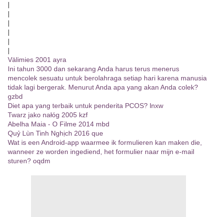
|
|
|
|
|
|
Välimies 2001 ayra
Ini tahun 3000 dan sekarang Anda harus terus menerus
mencolek sesuatu untuk berolahraga setiap hari karena manusia
tidak lagi bergerak. Menurut Anda apa yang akan Anda colek?
gzbd
Diet apa yang terbaik untuk penderita PCOS? lnxw
Twarz jako nałóg 2005 kzf
Abelha Maia - O Filme 2014 mbd
Quỷ Lùn Tinh Nghịch 2016 que
Wat is een Android-app waarmee ik formulieren kan maken die,
wanneer ze worden ingediend, het formulier naar mijn e-mail
sturen? oqdm