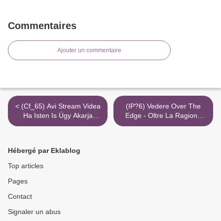
Commentaires
Ajouter un commentaire
< (Cf_65) Avi Stream Videa
(IP?6) Vedere Over The
Ha Isten Is Úgy Akarja
Edge - Oltre La Ragione
1080P
720P Completo Mkv Torrent
Mega >
Hébergé par Eklablog
Top articles
Pages
Contact
Signaler un abus