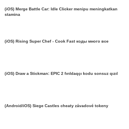
(iOS) Merge Battle Car: Idle Clicker menipu meningkatkan
stamina
(iOS) Rising Super Chef - Cook Fast коды много все
(iOS) Draw a Stickman: EPIC 2 fırıldaqçı kodu sonsuz qızıl
(Android/iOS) Siege Castles cheaty závadové tokeny