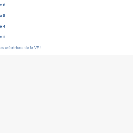
e 6
e 5
e 4
e 3
s créatrices de la VF !
e 2
e 1
e Mektoub My Love arrive enfin ! Rencontre avec Shaïn Boumedine et Sal
i : après Toni en famille
elle réalise le bouleversant Dites lui que je l'aime
ais ! Rencontre autour de Vie privée de Rebecca Zlotowski
 de Marguerite, Grave... Rencontre avec Ella Rumpf