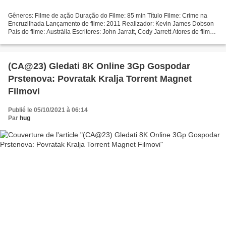
Gêneros: Filme de ação Duração do Filme: 85 min Título Filme: Crime na
Encruzilhada Lançamento de filme: 2011 Realizador: Kevin James Dobson
País do filme: Austrália Escritores: John Jarratt, Cody Jarrett Atores de filmes:
Chris Haywood, Sacha Horler,...
(CA@23) Gledati 8K Online 3Gp Gospodar
Prstenova: Povratak Kralja Torrent Magnet
Filmovi
Publié le 05/10/2021 à 06:14
Par
hug