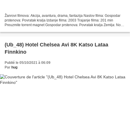
Žanrovi filmova: Akcija, avantura, drama, fantazija Naslov filma: Gospodar
prstenova: Povratak kralja Izdanje filma: 2003 Trajanje filma: 201 min
Preuzmite torrent magnet Gospodar prstenova: Povratak kralja Zemlja: Novi
Zeland, SAD Popis glumaca: Elijah...
(Ub_48) Hotel Chelsea Avi 8K Katso Lataa
Finnkino
Publié le 05/10/2021 à 06:09
Par
hug