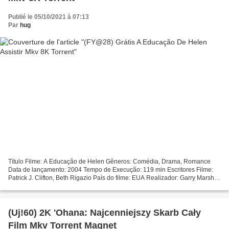
Publié le 05/10/2021 à 07:13
Par
hug
Título Filme: A Educação de Helen Gêneros: Comédia, Drama, Romance
Data de lançamento: 2004 Tempo de Execução: 119 min Escritores Filme:
Patrick J. Clifton, Beth Rigazio País do filme: EUA Realizador: Garry Marshall
Atores: Kate Hudson, John Corbett,...
(Uj!60) 2K 'Ohana: Najcenniejszy Skarb Cały
Film Mkv Torrent Magnet