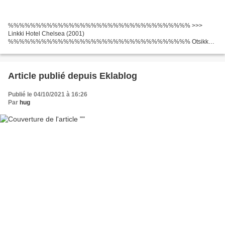
%%%%%%%%%%%%%%%%%%%%%%%%%%%%%%%%% >>>
Linkki Hotel Chelsea (2001)
%%%%%%%%%%%%%%%%%%%%%%%%%%%%%%%%% Otsikko:
Hotel Chelsea, Kesto: 109 min, Julkaisupäivä: 2001, Genret: Draama Writers
Movie: Nicole Burdette, Nicole Burdette Ohjaaja Elokuva: Ethan Hawke...
Article publié depuis Eklablog
Publié le 04/10/2021 à 16:26
Par
hug