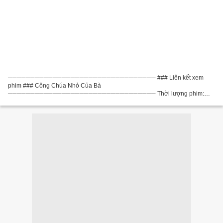
───────────────────────────────── ### Liên kết xem
phim ### Công Chúa Nhỏ Của Bà
───────────────────────────────── Thời lượng phim:
104 min Tiêu đề phim: Công Chúa Nhỏ Của Bà Phim năm: 2019 Thể loại:
Kịch Quốc gia: Nam Triều Tiên Nhà biên kịch: Đạo diễn...