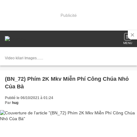
Publicité
MENU
Video kilari Images.......
(BN_72) Phím 2K Mkv Miễn Phí Công Chúa Nhỏ
Của Bà
Publié le 06/10/2021 à 01:24
Par
hug