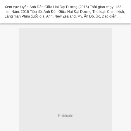
Xem trực tuyến Ánh Đèn Giữa Hai Đại Dương (2016) Thời gian chạy: 133
min Năm: 2016 Tiêu đề: Ánh Đèn Giữa Hai Đại Dương Thể loại: Chính kịch,
Lãng mạn Phim quốc gia: Anh, New Zealand, Mỹ, Ấn Độ, Úc, Đạo diễn:
Derek Cianfrance, Diễn viên trong phim: Michael...
Publicité