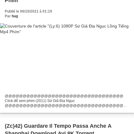
Phím
Publié le 06/10/2021 à 01:19
Par
hug
@@@@@@@@@@@@@@@@@@@@@@@@@@@@@@@@@
Click để xem phim (2011) Sứ Giả Địa Ngục
@@@@@@@@@@@@@@@@@@@@@@@@@@@@@@@@@
Đạo diễn phim: Patrick Lussier Diễn viên: Nicolas Cage, Amber Heard,
William Fichtner Nhà văn: Todd Farmer, Patrick Lussier Sản xuất tại Quốc...
(Zc)42) Guardare Il Tempo Passa Anche A
Shanghai Download Avi 8K Torrent