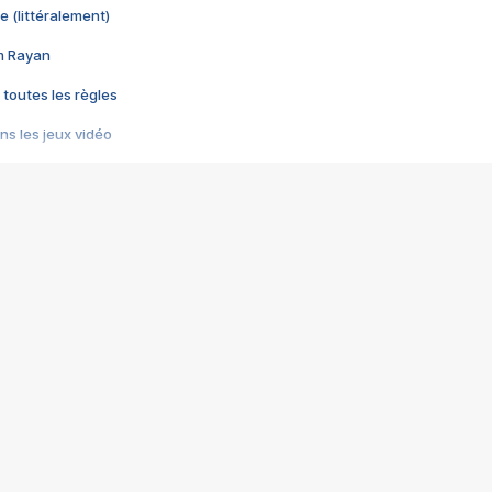
e (littéralement)
im Rayan
 toutes les règles
s les jeux vidéo
us choquant de Rockstar ? - Le scandale BULLY
e plus moche de Steam
du RÊVE tourne au CAUCHEMAR
pendant 8 heures
it… à tort
umiliés par un jeu vidéo
ire - Final Fantasy 8
ti un empire - Age of Empires
story DOFUS