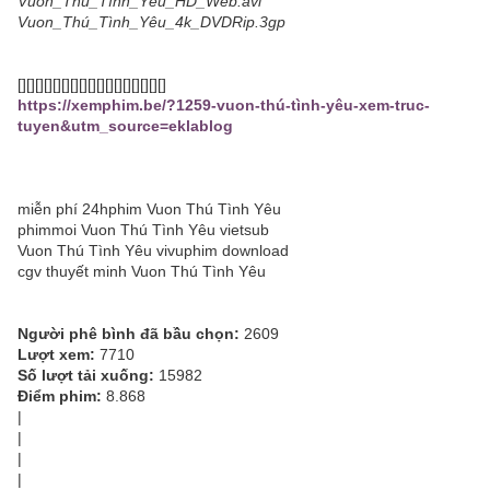
Vuon_Thú_Tình_Yêu_HD_Web.avi
Vuon_Thú_Tình_Yêu_4k_DVDRip.3gp
[][][][][][][][][][][][][][][][][]
https://xemphim.be/?1259-vuon-thú-tình-yêu-xem-truc-
tuyen&utm_source=eklablog
miễn phí 24hphim Vuon Thú Tình Yêu
phimmoi Vuon Thú Tình Yêu vietsub
Vuon Thú Tình Yêu vivuphim download
cgv thuyết minh Vuon Thú Tình Yêu
Người phê bình đã bầu chọn:
2609
Lượt xem:
7710
Số lượt tải xuống:
15982
Điểm phim:
8.868
|
|
|
|