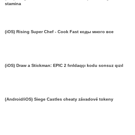
stamina
(iOS) Rising Super Chef - Cook Fast коды много все
(iOS) Draw a Stickman: EPIC 2 fırıldaqçı kodu sonsuz qızıl
(Android/iOS) Siege Castles cheaty závadové tokeny