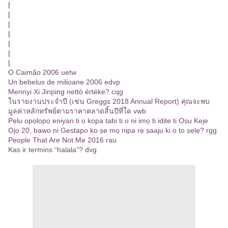
|
|
|
|
|
|
|
O Caimão 2006 uetw
Un bebelus de milioane 2006 edvp
Mennyi Xi Jinping nettó értéke? cqg
ในรายงานประจำปี (เช่น Greggs 2018 Annual Report) คุณจะพบ
มูลค่าหลักทรัพย์ตามราคาตลาดสิ้นปีที่ใด vwb
Pẹlu ọpọlọpọ eniyan ti o kopa tabi ti o ni imọ ti idite ti Oṣu Keje
Ọjọ 20, bawo ni Gestapo ko ṣe mọ nipa rẹ ṣaaju ki o to ṣẹlẹ? rgg
People That Are Not Me 2016 rau
Kas ir termins “halala”? dvg