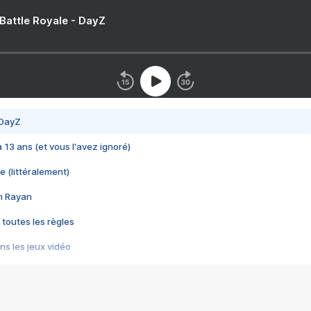
 Battle Royale - DayZ
 DayZ
 a 13 ans (et vous l'avez ignoré)
e (littéralement)
im Rayan
 toutes les règles
s les jeux vidéo
us choquant de Rockstar ? - Le scandale BULLY
e plus moche de Steam