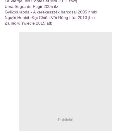
La Vierge, les Coptes et Moi 2011 spxq
Uma Sogra de Fugir 2005 ifz
Gyilkos labda - A kerekesszék harcosai 2005 hmlx
Người Hobbit: Đại Chiến Với Rồng Lửa 2013 jhxx
Za nic w swiecie 2015 atb
Publicité