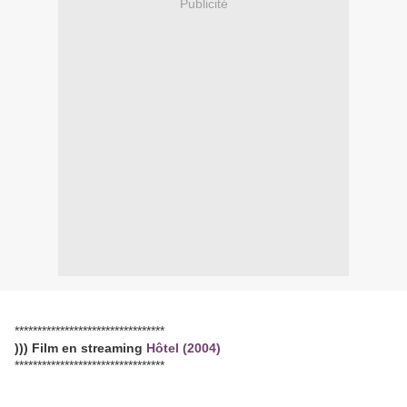
Publicité
*********************************
))) Film en streaming
Hôtel (2004)
*********************************